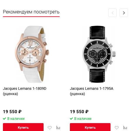
Рекомендуем посмотреть
Jacques Lemans 1-1809D
Jacques Lemans 1-1795A
(уценка)
(уценка)
19 550
₽
19 550
₽
В наличии
В наличии
Добавить
Добавить
Добавит
Доб
Купить
Купить