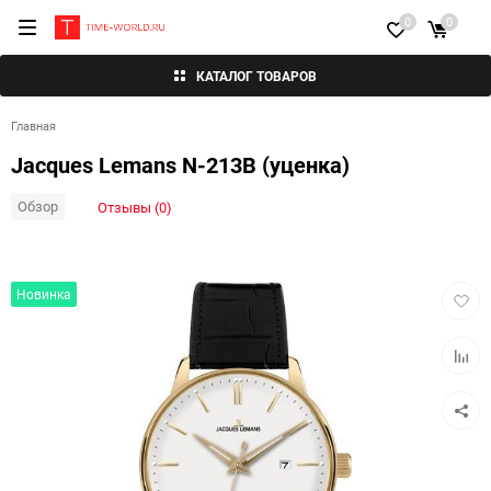
0
0
КАТАЛОГ ТОВАРОВ
Главная
Jacques Lemans N-213B (уценка)
Обзор
Отзывы (0)
Добав
Новинка
в
избра
Добав
к
сравн