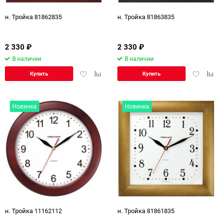
н. Тройка 81862835
н. Тройка 81863835
2 330
₽
2 330
₽
В наличии
В наличии
Добавить
Добавить
Добавит
Доб
Купить
Купить
в
к
в
к
избранное
сравнению
избранн
сра
Новинка
Новинка
н. Тройка 11162112
н. Тройка 81861835