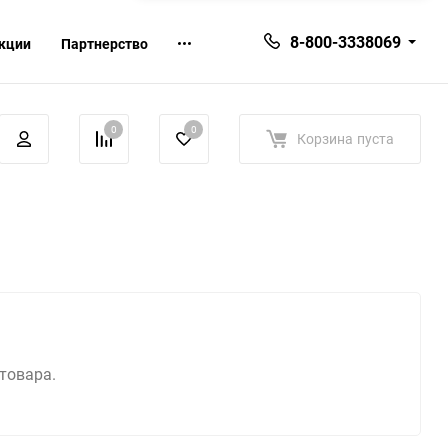
8-800-3338069
кции
Партнерство
0
0
Корзина
пуста
 товара.