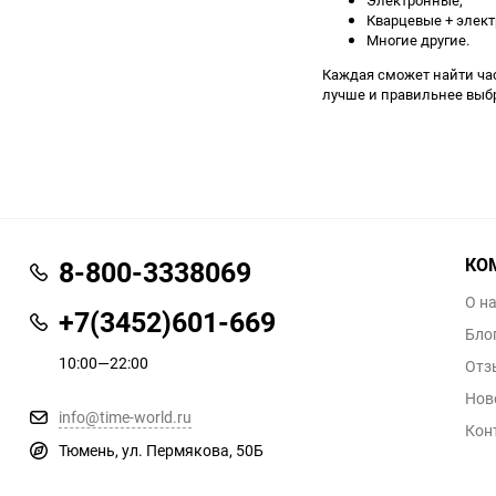
Кварцевые + элек
Многие другие.
Каждая сможет найти час
лучше и правильнее выб
КО
8-800-3338069
О н
+7(3452)601-669
Бло
10:00—22:00
Отз
Нов
info@time-world.ru
Кон
Тюмень, ул. Пермякова, 50Б