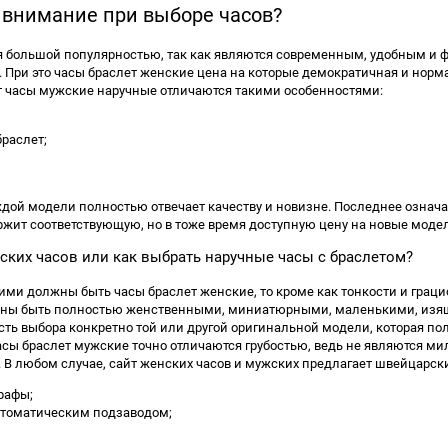
 внимание при выборе часов?
я большой популярностью, так как являются современным, удобным и ф
о. При это часы браслет женские цена на которые демократичная и но
от часы мужские наручные отличаются такими особенностями:
браслет;
дой модели полностью отвечает качеству и новизне. Последнее означает
жит соответствующую, но в тоже время доступную цену на новые моде
ских часов или как выбрать наручные часы с браслетом?
акими должны быть часы браслет женские, то кроме как тонкости и грац
жны быть полностью женственными, миниатюрными, маленькими, изящ
ь выбора конкретно той или другой оригинальной модели, которая полн
асы браслет мужские точно отличаются грубостью, ведь не являются ми
. В любом случае, сайт женских часов и мужских предлагает швейцарск
рафы;
втоматическим подзаводом;