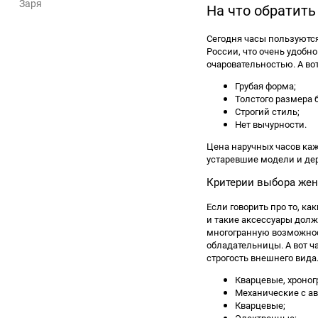
Заря
На что обратить
Сегодня часы пользуютс
России, что очень удобн
очаровательностью. А в
Грубая форма;
Толстого размера 
Строгий стиль;
Нет вычурности.
Цена наручных часов каж
устаревшие модели и дер
Критерии выбора жен
Если говорить про то, к
и такие аксессуары дол
многогранную возможност
обладательницы. А вот ч
строгость внешнего вида
Кварцевые, хроног
Механические с а
Кварцевые;
Электронные;