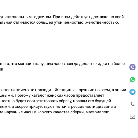
ункциональным гаджетом. При этом действует доставка по всей
рмальная отличаются большей утонченностью, женственностью,
 то, что магазин наручных часов всегда делает скидки на более
ли.
иозности ничего не подходит. Женщины – хрупкие во всем, а значит
ными. Поэтому каталог женских часов предоставляет
остью будет соответствовать образу, нравам его будущей
лыми, а скорее присутствуют нотки агрессивности дизайна и
ие наручные часы высокого качества сборки, материалов: