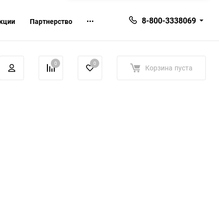
8-800-3338069
кции
Партнерство
0
0
Корзина
пуста