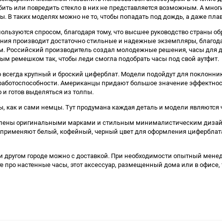
бить или повредить стекло в них не представляется возможным. А мно
ы. В таких моделях можно не то, чтобы попадать под дождь, а даже пла
ользуются спросом, благодаря тому, что высшее руководство страны о
ания производит достаточно стильные и надежные экземпляры, благод
м. Российский производитель создал молодежные решения, часы для 
м ремешком так, чтобы леди смогла подобрать часы под свой аутфит.
 всегда крупный и броский циферблат. Модели подойдут для поклонник
работоспособности. Американцы придают большое значение эффектност
 и готов выделяться из толпы.
 как и сами немцы. Тут продумана каждая деталь и модели являются ч
лены оригинальными марками и стильным минималистическим дизайно
применяют белый, кофейный, черный цвет для оформления циферблата 
и другом городе можно с доставкой. При необходимости опытный менед
ьте про настенные часы, этот аксессуар, размещенный дома или в офисе