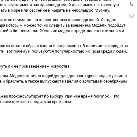
гие часы от именитых производителей даже имеют встроенную
вать в море или бассейне и нырять на небольшую глубину.
братило внимание на отечественных производителей. Сегодня
аря которым можно точно следить за временем. Модели подойдут
детей и бизнесменов. Женские модели представлены стильными
ов активного образа жизни и спортсменов. В наличии все средства
и, вот почему и пользуются популярностью их часы среди людей,
уть ли не произведением искусства.
м. Модели отлично подойдут для делового дресс-кода мужчин и
и браслета, а также выпускают изделия с золотым и серебряным
жер проконсультирует по выбору. Удачное время покупок – это
, также помогает следить за временем