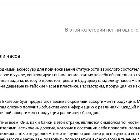
В этой категории нет ни одного
ли часов
ходимый аксессуар для подчеркивания статусности взрослого состоятель
свое и чужое, контролирует выполнение взятых на себя обязательств точ
нная задача, которую предстоит решить будущему владельцу часов – эт
на дешевые китайские часы в пластике. Рассмотрим, продукция из каки
 Екатеринбург предлагают весьма скромный ассортимент продукции. Мо
 там сложно получить объективную информацию о различиях. Каждый пр
ольшой ассортимент продукции различных брендов.
ны всем. Они, как и банки в этой стране, являются символом точност
елями, есть очень дорогие, которые в состоянии себе позволить толь
тилизованные подделки – тоже не лучшее решение для покупки, а вот н
ейцарский механизм позволить пользоваться аксессуаром в течение 