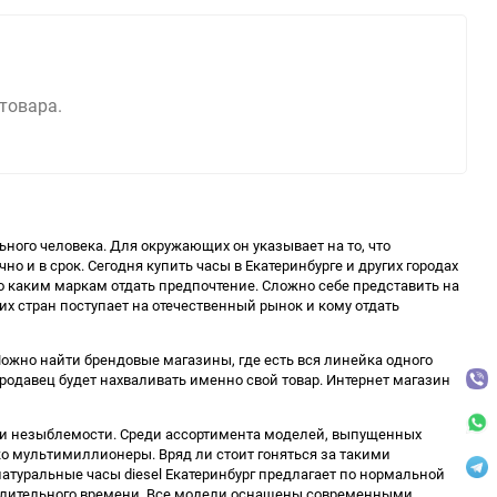
 товара.
ного человека. Для окружающих он указывает на то, что
но и в срок. Сегодня купить часы в Екатеринбурге и других городах
о каким маркам отдать предпочтение. Сложно себе представить на
х стран поступает на отечественный рынок и кому отдать
жно найти брендовые магазины, где есть вся линейка одного
одавец будет нахваливать именно свой товар. Интернет магазин
и и незыблемости. Среди ассортимента моделей, выпущенных
ко мультимиллионеры. Вряд ли стоит гоняться за такими
атуральные часы diesel Екатеринбург предлагает по нормальной
длительного времени. Все модели оснащены современными