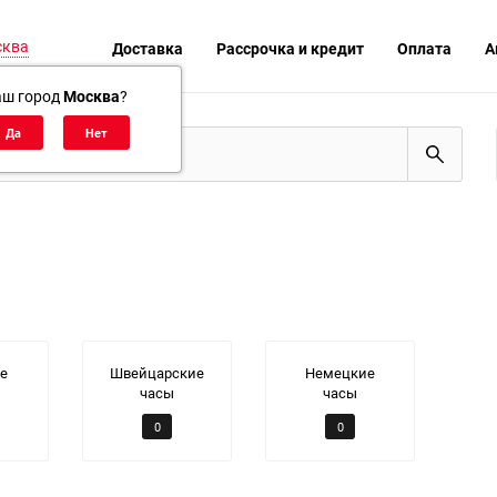
сква
Доставка
Рассрочка и кредит
Оплата
А
аш город
Москва
?
е
Швейцарские
Немецкие
часы
часы
0
0