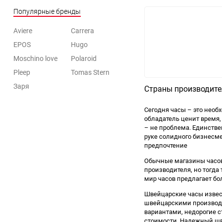
Популярные бренды
Aviere
Carrera
EPOS
Hugo
Moschino love
Polaroid
Pleep
Tomas Stern
Заря
Страны производите
Сегодня часы – это необ
обладатель ценит время, 
– не проблема. Единстве
руке солидного бизнесме
предпочтение
Обычные магазины часов
производителя, но тогда
мир часов предлагает б
Швейцарские часы извест
швейцарскими производит
вариантами, недорогие с
стоимости. Надежный шв