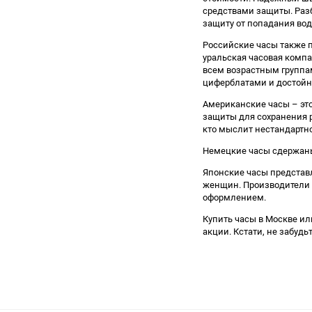
средствами защиты. Раз
защиту от попадания вод
Российские часы также п
уральская часовая комп
всем возрастным группа
циферблатами и достойны
Американские часы – это
защиты для сохранения 
кто мыслит нестандартно
Немецкие часы сдержаны,
Японские часы представ
женщин. Производители 
оформлением.
Купить часы в Москве ил
акции. Кстати, не забуд