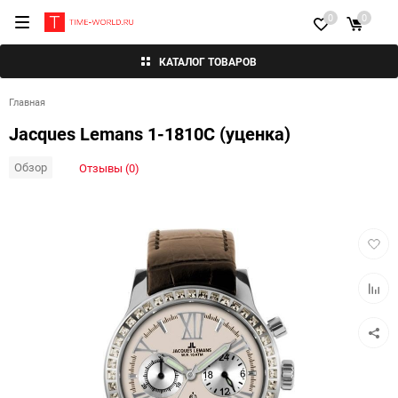
0
0
КАТАЛОГ ТОВАРОВ
Главная
Jacques Lemans 1-1810C (уценка)
Обзор
Отзывы (0)
Добав
в
избра
Добав
к
сравн