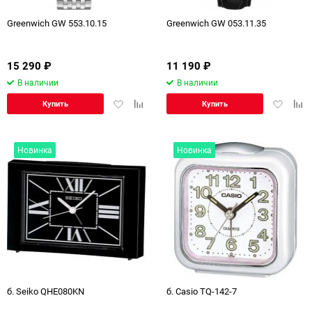
Greenwich GW 553.10.15
Greenwich GW 053.11.35
15 290
₽
11 190
₽
В наличии
В наличии
Добавить
Добавить
Добавит
Доб
Купить
Купить
в
к
в
к
избранное
сравнению
избранн
сра
Новинка
Новинка
б. Seiko QHE080KN
б. Casio TQ-142-7