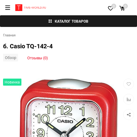
0
0
КАТАЛОГ ТОВАРОВ
Главная
б. Casio TQ-142-4
Обзор
Отзывы (0)
Добав
Новинка
в
избра
Добав
к
сравн