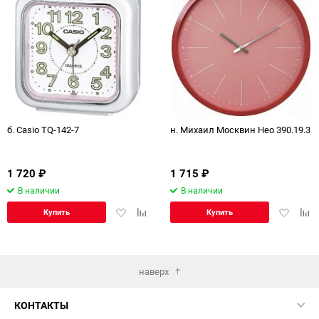
б. Casio TQ-142-7
н. Михаил Москвин Нео 390.19.3
1 720
₽
1 715
₽
В наличии
В наличии
Добавить
Добавить
Добавит
Доб
Купить
Купить
в
к
в
к
избранное
сравнению
избранн
сра
наверх
КОНТАКТЫ