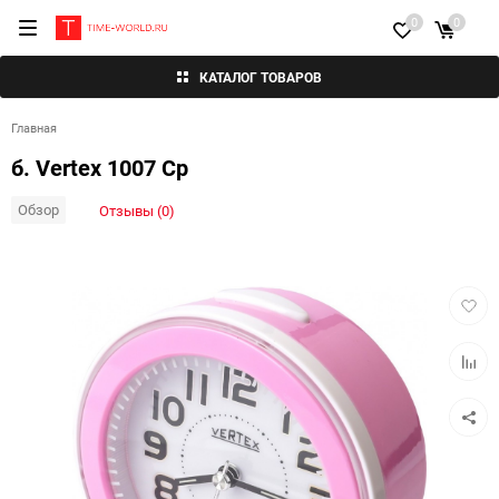
0
0
КАТАЛОГ ТОВАРОВ
Главная
б. Vertex 1007 Ср
Обзор
Отзывы (0)
Добав
в
избра
Добав
к
сравн