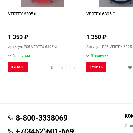
VERTEX 6305 Ф
VERTEX 6305 С
1 350
₽
1 350
₽
Артикул: P05-VERTEX 6305 Ф
Артикул: P05-VERTEX 6305
В наличии
В наличии
Быстрый
Добавить
Добавить
Бы
КУПИТЬ
КУПИТЬ
просмотр
в
к
про
избранное
сравнению
КО
8-800-3338069
О н
+7(3452)601-669