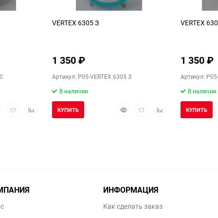
VERTEX 6305 З
VERTEX 630
1 350
₽
1 350
₽
 С
Артикул: P05-VERTEX 6305 З
Артикул: P05
В наличии
В наличии
стрый
Добавить
Добавить
Быстрый
Добавить
Добавить
КУПИТЬ
КУПИТЬ
смотр
в
к
просмотр
в
к
избранное
сравнению
избранное
сравнению
МПАНИЯ
ИНФОРМАЦИЯ
ас
Как сделать заказ