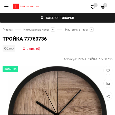
0
0
КАТАЛОГ ТОВАРОВ
Главная
Интерьерные часы
Настенные часы
ТРОЙКА 77760736
Обзор
Отзывы (0)
Артикул:
P24-ТРОЙКА 77760736
Добав
Новинка
в
избра
Добав
к
сравн