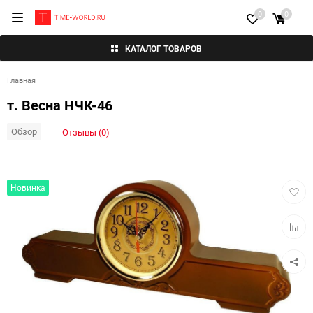
0
0
КАТАЛОГ ТОВАРОВ
Главная
т. Весна НЧК-46
Обзор
Отзывы (0)
Добав
Новинка
в
избра
Добав
к
сравн