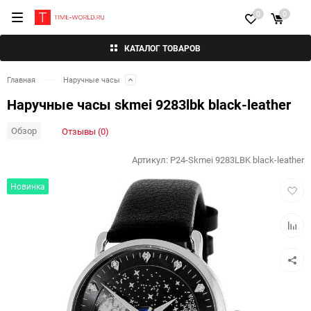
0
0
КАТАЛОГ ТОВАРОВ
Главная
Наручные часы
Наручные часы skmei 9283lbk black-leather
Обзор
Отзывы (0)
Артикул:
P24-Skmei 9283LBK black-leather
Добав
Новинка
в
избра
Добав
к
сравн