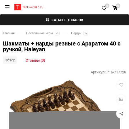
0
0
КАТАЛОГ ТОВАРОВ
Главная
Настольные игры
Нарды
Шахматы + нарды резные c Араратом 40 с
ручкой, Haleyan
Обзор
Отзывы (0)
Артикул:
P16-717728
Добав
в
избра
Добав
к
сравн