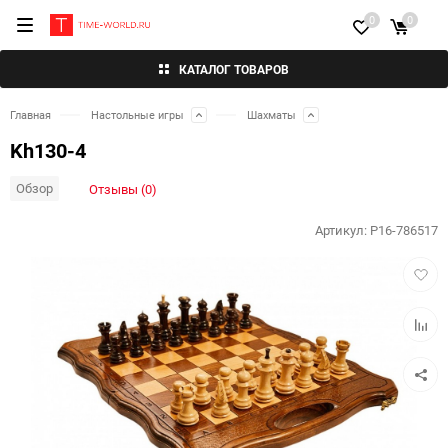
0
0
КАТАЛОГ ТОВАРОВ
Главная
Настольные игры
Шахматы
Kh130-4
Обзор
Отзывы (0)
Артикул:
P16-786517
Добав
в
избра
Добав
к
сравн