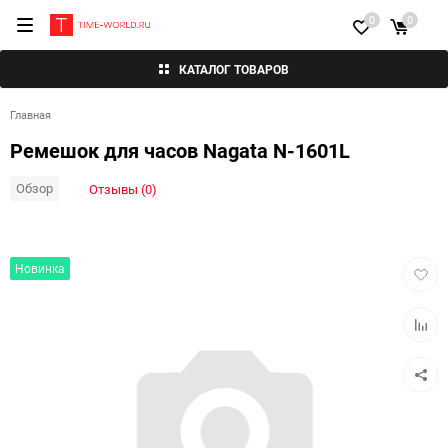
0
0
КАТАЛОГ ТОВАРОВ
Главная
Ремешок для часов Nagata N-1601L
Обзор
Отзывы (0)
Добав
Новинка
в
избра
Добав
к
сравн