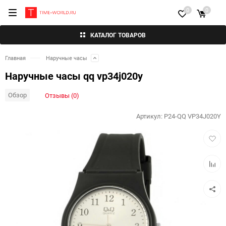
0
0
КАТАЛОГ ТОВАРОВ
Главная
Наручные часы
Наручные часы qq vp34j020y
Обзор
Отзывы (0)
Артикул:
P24-QQ VP34J020Y
Добав
в
избра
Добав
к
сравн