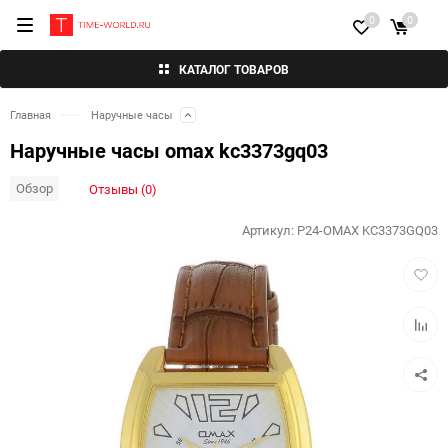
0
0
КАТАЛОГ ТОВАРОВ
Главная
Наручные часы
Наручные часы omax kc3373gq03
Обзор
Отзывы (0)
Артикул:
P24-OMAX KC3373GQ03
Добав
в
избра
Добав
к
сравн