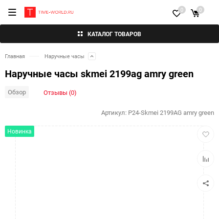
0
0
КАТАЛОГ ТОВАРОВ
Главная
Наручные часы
Наручные часы skmei 2199ag amry green
Обзор
Отзывы (0)
Артикул:
P24-Skmei 2199AG amry green
Добав
Новинка
в
избра
Добав
к
сравн