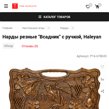
0
0
КАТАЛОГ ТОВАРОВ
Главная
Настольные игры
Нарды
Нарды резные "Всадник" с ручкой, Haleyan
Обзор
Отзывы (0)
Артикул:
P16-678635
Добав
в
избра
Добав
к
сравн