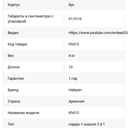
Корпус
бук
Габариты в сантиметрах с
61/31/6
упаковкой
Видео
Https://www.youtube.com/embed/
Код товара
Kh013
Вес
4 кг
Длина
10
Гарантия
1 год
Бренд
Haleyan
Страна
Армения
Название модели
Kh013
Тип
нарды + шашки 2 в 1