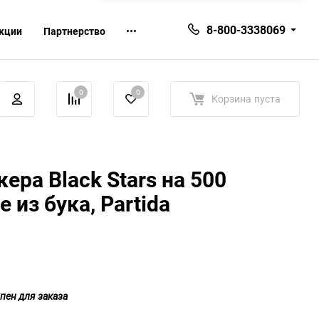
8-800-3338069
кции
Партнерство
0
0
Корзина
пуста
ера Black Stars на 500
 из бука, Partida
пен для заказа