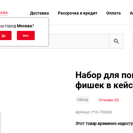
сква
Доставка
Рассрочка и кредит
Оплата
А
аш город
Москва
?
Набор для пок
фишек в кейсе
Обзор
Отзывы (0)
Артикул:
P16-792663
Этот товар временно недосту