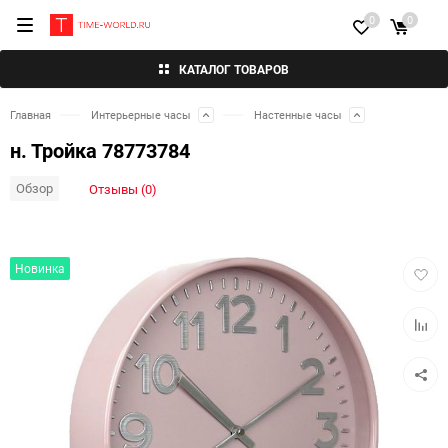
0
0
КАТАЛОГ ТОВАРОВ
Главная
Интерьерные часы
Настенные часы
н. Тройка 78773784
Обзор
Отзывы (0)
Добав
Новинка
в
избра
Добав
к
сравн