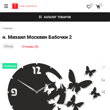
0
0
КАТАЛОГ ТОВАРОВ
Главная
н. Михаил Москвин Бабочки 2
Обзор
Отзывы (0)
Добав
Новинка
в
избра
Добав
к
сравн