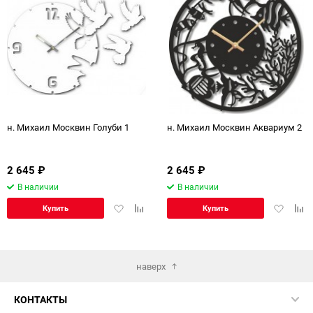
н. Михаил Москвин Голуби 1
н. Михаил Москвин Аквариум 2
2 645
₽
2 645
₽
В наличии
В наличии
Добавить
Добавить
Добавит
Доб
Купить
Купить
в
к
в
к
избранное
сравнению
избранн
сра
наверх
КОНТАКТЫ