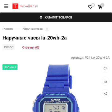
0
0
КАТАЛОГ ТОВАРОВ
Главная
Наручные часы
Наручные часы la-20wh-2a
Обзор
Отзывы (0)
Артикул:
P24-LA-20WH-2A
Добав
Новинка
в
избра
Добав
к
сравн