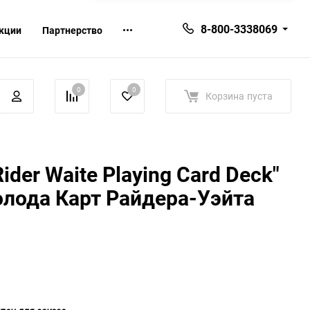
8-800-3338069
кции
Партнерство
0
0
Корзина
пуста
ider Waite Playing Card Deck"
олода Карт Райдера-Уэйта