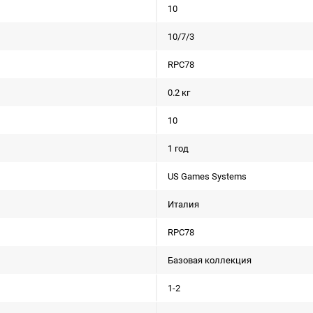
10
10/7/3
RPC78
0.2 кг
10
1 год
US Games Systems
Италия
RPC78
Базовая коллекция
1-2