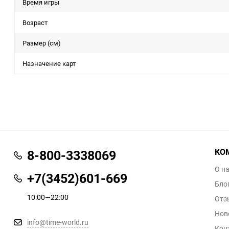
Время игры
Возраст
Размер (см)
Назначение карт
КО
8-800-3338069
О н
+7(3452)601-669
Бло
10:00—22:00
Отз
Нов
info@time-world.ru
Кон