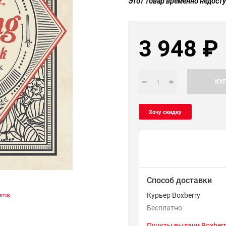
Этот товар временно недосту
3 948
₽
КУ
Способ доставки
ems
Курьер Boxberry
Бесплатно
Пункты выдачи Boxberr