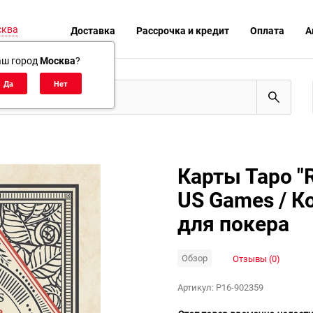
сква
Доставка
Рассрочка и кредит
Оплата
А
аш город
Москва
?
Карты Таро "R
US Games / К
для покера
Обзор
Отзывы (0)
Артикул:
P16-902359