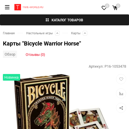
0
0
КАТАЛОГ ТОВАРОВ
Главная
Настольные игры
Карты
Карты "Bicycle Warrior Horse"
Обзор
Отзывы (0)
Артикул:
P16-1053478
Добав
Новинка
в
избра
Добав
к
сравн