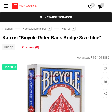
0
0
КАТАЛОГ ТОВАРОВ
Главная
Настольные игры
Карты
Карты "Bicycle Rider Back Bridge Size blue"
Обзор
Отзывы (0)
Артикул:
P16-1018886
Добав
Новинка
в
избра
Добав
к
сравн