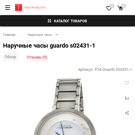
0
0
КАТАЛОГ ТОВАРОВ
Главная
Наручные часы
Наручные часы guardo s02431-1
Обзор
Отзывы (0)
Артикул:
P24-Guardo S02431-1
Добав
в
избра
Добав
к
сравн