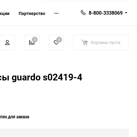
8-800-3338069
кции
Партнерство
0
0
Корзина
пуста
ы guardo s02419-4
пен для заказа