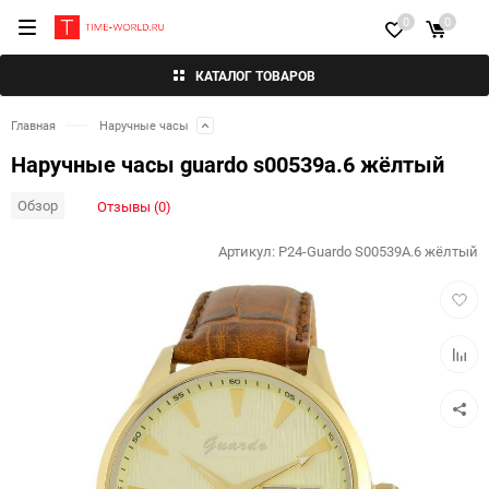
0
0
КАТАЛОГ ТОВАРОВ
Главная
Наручные часы
Наручные часы guardo s00539a.6 жёлтый
Обзор
Отзывы (0)
Артикул:
P24-Guardo S00539A.6 жёлтый
Добав
в
избра
Добав
к
сравн