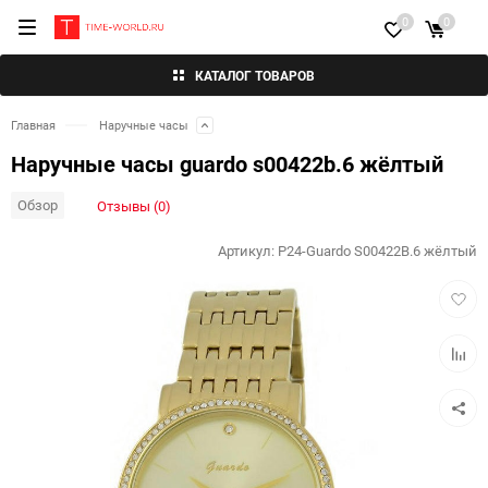
0
0
КАТАЛОГ ТОВАРОВ
Главная
Наручные часы
Наручные часы guardo s00422b.6 жёлтый
Обзор
Отзывы (0)
Артикул:
P24-Guardo S00422B.6 жёлтый
Добав
в
избра
Добав
к
сравн