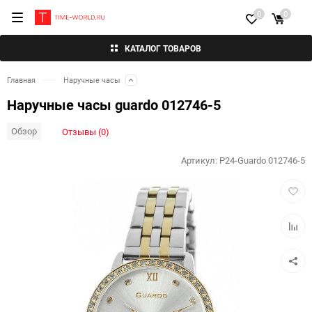
0
0
КАТАЛОГ ТОВАРОВ
Главная
Наручные часы
Наручные часы guardo 012746-5
Обзор
Отзывы (0)
Артикул:
P24-Guardo 012746-5
Добав
в
избра
Добав
к
сравн