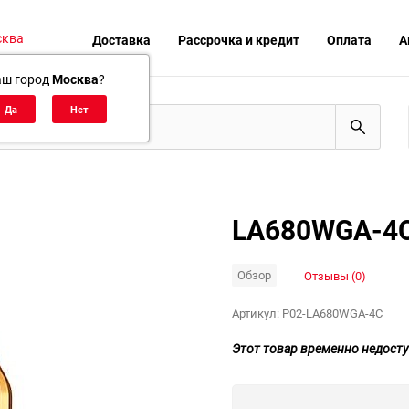
сква
Доставка
Рассрочка и кредит
Оплата
А
аш город
Москва
?
LA680WGA-4
Обзор
Отзывы (0)
Артикул:
P02-LA680WGA-4C
Этот товар временно недосту