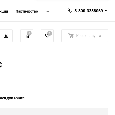
8-800-3338069
кции
Партнерство
0
0
Корзина
пуста
C
пен для заказа