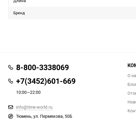
Длина
Бренд
КО
8-800-3338069
О н
+7(3452)601-669
Бло
10:00—22:00
Отз
Нов
info@time-world.ru
Кон
Тюмень, ул. Пермякова, 50Б