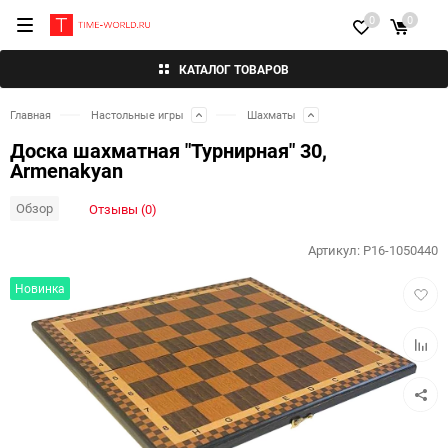
0
0
КАТАЛОГ ТОВАРОВ
Главная
Настольные игры
Шахматы
Доска шахматная "Турнирная" 30,
Armenakyan
Обзор
Отзывы (0)
Артикул:
P16-1050440
Добав
Новинка
в
избра
Добав
к
сравн