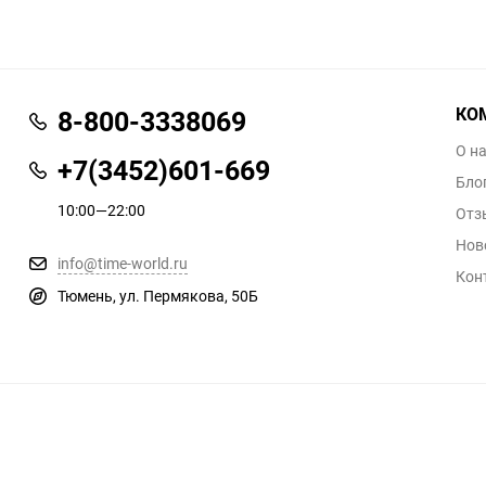
КО
8-800-3338069
О н
+7(3452)601-669
Бло
10:00—22:00
Отз
Нов
info@time-world.ru
Кон
Тюмень, ул. Пермякова, 50Б