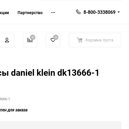
8-800-3338069
кции
Партнерство
0
0
Корзина
пуста
ы daniel klein dk13666-1
3666-1
пен для заказа