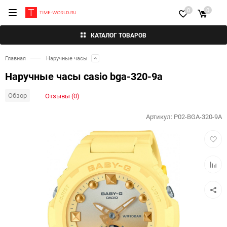
0
0
КАТАЛОГ ТОВАРОВ
Главная
Наручные часы
Наручные часы casio bga-320-9a
Обзор
Отзывы (0)
Артикул:
P02-BGA-320-9A
Добав
в
избра
Добав
к
сравн