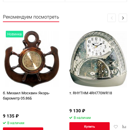
Рекомендуем посмотреть
Новинка
б. Михаил Москвин Якорь-
т. RHYTHM 4RH770WR18
барометр 05.86Б
9 130
₽
9 135
₽
В наличии
В наличии
Добавит
Доб
Купить