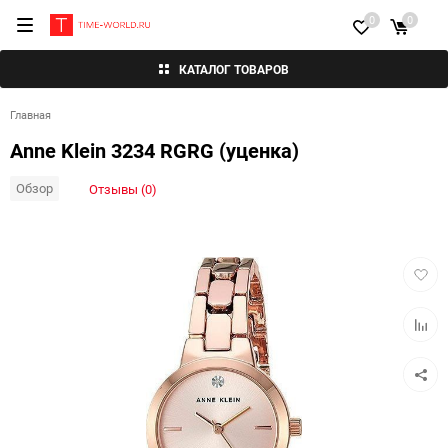
0
0
КАТАЛОГ ТОВАРОВ
Главная
Anne Klein 3234 RGRG (уценка)
Обзор
Отзывы (0)
Добав
в
избра
Добав
к
сравн