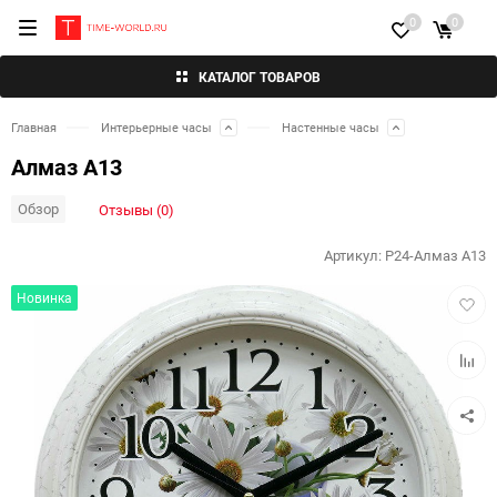
0
0
КАТАЛОГ ТОВАРОВ
Главная
Интерьерные часы
Настенные часы
Алмаз А13
Обзор
Отзывы (0)
Артикул:
P24-Алмаз А13
Добав
Новинка
в
избра
Добав
к
сравн