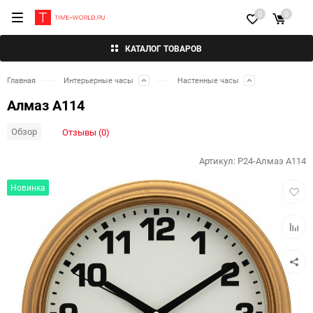
0
0
КАТАЛОГ ТОВАРОВ
Главная
Интерьерные часы
Настенные часы
Алмаз А114
Обзор
Отзывы (0)
Артикул:
P24-Алмаз А114
Добав
Новинка
в
избра
Добав
к
сравн