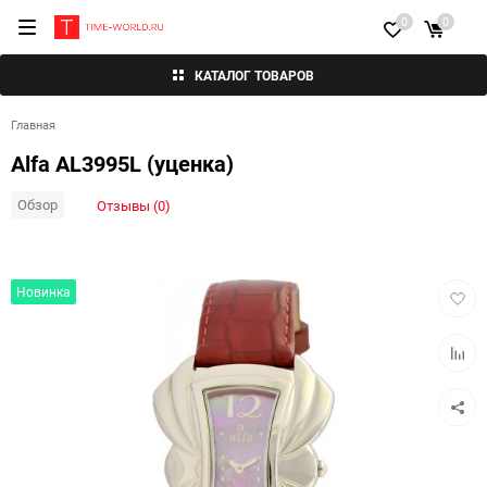
0
0
КАТАЛОГ ТОВАРОВ
Главная
Alfa AL3995L (уценка)
Обзор
Отзывы (0)
Добав
Новинка
в
избра
Добав
к
сравн