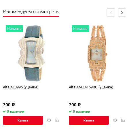
Рекомендуем посмотреть
Новинка
Новинка
Alfa AL3995 (уценка)
Alfa AM L4159RG (уценка)
700
₽
700
₽
В наличии
В наличии
Добавить
Добавить
Добавит
Доб
Купить
Купить
в
к
в
к