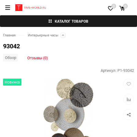
0
0
КАТАЛОГ ТОВАРОВ
Главная
Интерьерные часы
93042
Обзор
Отзывы (0)
Артикул:
P1-93042
Добав
Новинка
в
избра
Добав
к
сравн