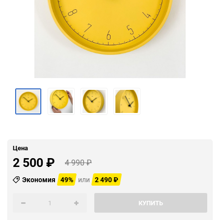
Цена
2 500
₽
4 990
₽
Экономия
49%
или
2 490
₽
КУПИТЬ