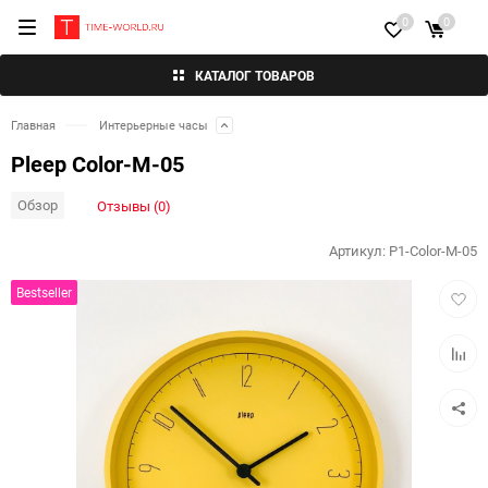
0
0
КАТАЛОГ ТОВАРОВ
Главная
Интерьерные часы
Pleep Color-M-05
Обзор
Отзывы (0)
Артикул:
P1-Color-M-05
Добав
Bestseller
в
избра
Добав
к
сравн