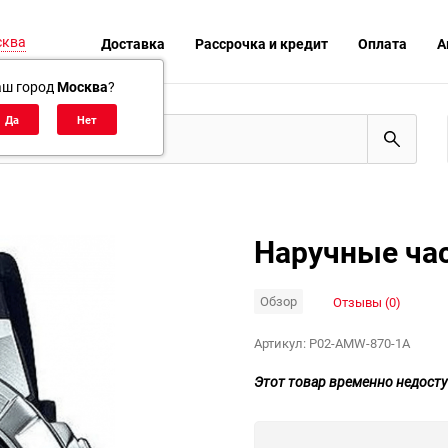
сква
Доставка
Рассрочка и кредит
Оплата
А
аш город
Москва
?
Наручные час
Обзор
Отзывы (0)
Артикул:
P02-AMW-870-1A
Этот товар временно недосту