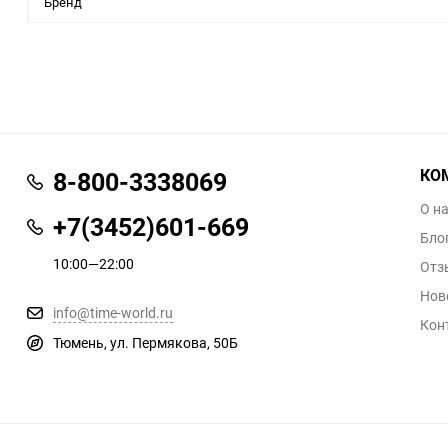
Бренд
КО
8-800-3338069
О н
+7(3452)601-669
Бло
10:00—22:00
Отз
Нов
info@time-world.ru
Кон
Тюмень, ул. Пермякова, 50Б