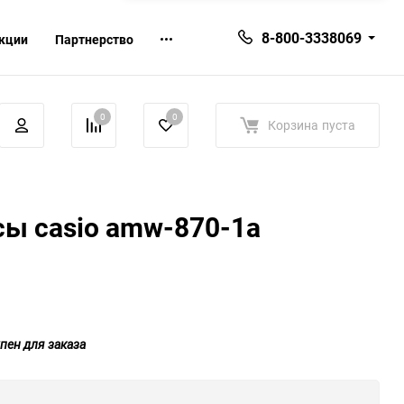
8-800-3338069
кции
Партнерство
0
0
Корзина
пуста
ы casio amw-870-1a
пен для заказа