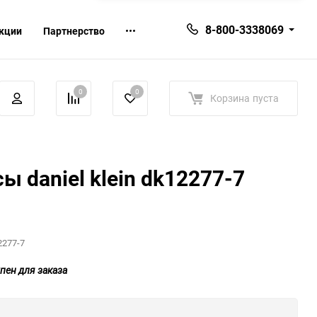
8-800-3338069
кции
Партнерство
0
0
Корзина
пуста
ы daniel klein dk12277-7
2277-7
пен для заказа