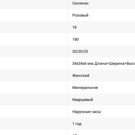
Силикон
Розовый
18
180
20/20/20
34x34x6 мм Длина×Ширина×Выс
Женский
Минеральное
Кварцевый
Наручные часы
1 год